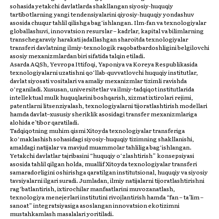
sohasida yetakchi davlatlarda shakllangan siyosiy-huquqiy
tartibotlarning yangi tendensiyalarini qiyosiy-huquqiy yondashuv
asosida chuqur tahlil qilishga bag‘ishlangan. Ilm-fan va texnologiyalar
globallashuvi, innovatsion resurslar – kadrlar, kapital va bilimlarning
transchegaraviy harakati jadallashgan sharoitda texnologiyalar
transferi davlatning ilmiy-texnologik raqobatbardoshligini belgilovchi
asosiy mexanizmlardan biri sifatida talqin etiladi.
Asarda AQSh, Yevropa Ittifoqi, Yaponiya va Koreya Respublikasida
texnologiyalarni uzatishni qo‘llab-quvvatlovchi huquqiy institutlar,
davlat siyosati vositalari va amaliy mexanizmlar tizimli ravishda
o‘rganiladi. Xususan, universitetlar va ilmiy-tadqiqot institutlarida
intellektual mulk huquqlarini boshqarish, xizmat ixtirolari rejimi,
patentlarni litsenziyalash, texnologiyalarni tijoratlashtirish modellari
hamda davlat–xususiy sheriklik asosidagi transfer mexanizmlariga
alohida e’tibor qaratiladi.
Tadqiqotning muhim qismi Xitoyda texnologiyalar transferiga
ko‘maklashish sohasidagi siyosiy-huquqiy tizimning shakllanishi,
amaldagi natijalar va mavjud muammolar tahliliga bag‘ishlangan.
MIZD
Yetakchi davlatlar tajribasini “huquqiy o‘zlashtirish” konsepsiyasi
asosida tahlil qilgan holda, muallif Xitoyda texnologiyalar transferi
samaradorligini oshirishga qaratilgan institutsional, huquqiy va siyosiy
tavsiyalarni ilgari suradi. Jumladan, ilmiy natijalarni tijoratlashtirishni
rag‘batlantirish, ixtirochilar manfaatlarini muvozanatlash,
texnologiya menejerlari institutini rivojlantirish hamda “fan – ta’lim –
sanoat” integratsiyasiga asoslangan innovatsion ekotizimni
mustahkamlash masalalari yoritiladi.