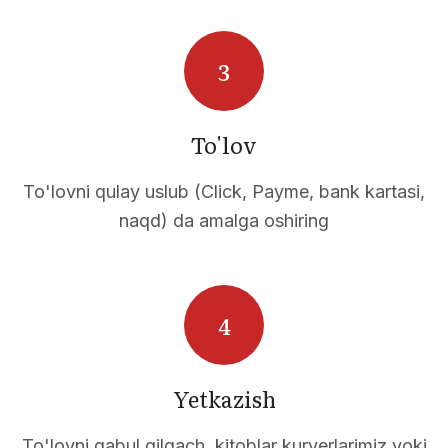
To'lov
A
To'lovni qulay uslub (Click, Payme, bank kartasi,
naqd) da amalga oshiring
Yetkazish
To'lovni qabul qilgach, kitoblar kuryerlarimiz yoki