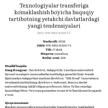
Texnologiyalar transferiga
koʻmaklashish boʻyicha huquqiy
tartibotning yetakchi davlatlardagi
yangi tendensiyalari
SKU:
978-9910-8300-7-5
Nashryili:
2026
ISBN:
978-9910-8300-7-5
Tili:
O'zbek
Muqova:
yumshoq
Betlar soni:
224
Muallif haqida:
Zang Hongyan
– fan doktori, tadqiqotchi, Lanchjou universiteti
Siyosat va xalqaro munosabatlar institutiga qarashli Ilmiy-texnik
diplomatiya tadqiqotlari markazi direktori. “Silk Road” Innovatsion
rivojlanish institutining direktor o‘rinbosari, Buxoro davlat
universitetining taklif etilgan professori, Xitoy Ta’lim vazirligi
huzuridagi Xitoy–Yevropa gumanitar va san’at ta’limi alyansi kengashi
a’zosi.
Qisqa mazmuni:
Mazkur monografiya texnologiyalar transferiga ko‘maklashish