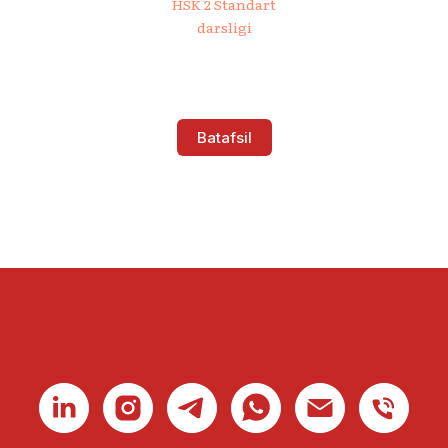
HSK 2 Standart
darsligi
Batafsil