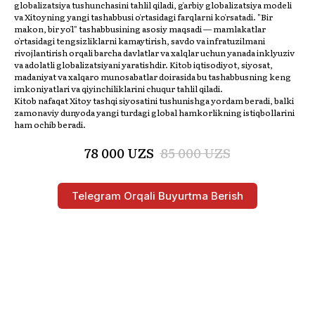
globalizatsiya tushunchasini tahlil qiladi, gʻarbiy globalizatsiya modeli
va Xitoyning yangi tashabbusi oʻrtasidagi farqlarni koʻrsatadi. "Bir
makon, bir yoʻl" tashabbusining asosiy maqsadi — mamlakatlar
oʻrtasidagi tengsizliklarni kamaytirish, savdo va infratuzilmani
rivojlantirish orqali barcha davlatlar va xalqlar uchun yanada inklyuziv
va adolatli globalizatsiyani yaratishdir. Kitob iqtisodiyot, siyosat,
madaniyat va xalqaro munosabatlar doirasida bu tashabbusning keng
imkoniyatlari va qiyinchiliklarini chuqur tahlil qiladi.
Kitob nafaqat Xitoy tashqi siyosatini tushunishga yordam beradi, balki
zamonaviy dunyoda yangi turdagi global hamkorlikning istiqbollarini
ham ochib beradi.
78 000
UZS
85 000
UZS
IZDA
Telegram Orqali Buyurtma Berish