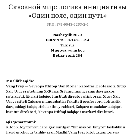
Сквозной мир: логика инициативы
«Один пояс, один путь»
SKU:
978-9943-6263-2-4
Nashr yili:
2020
ISBN:
978-9943-6263-2-4
Tili:
rus
Muqova:
yumshoq
Betlar soni:
284
Muallif haqida:
Vang Ivey
— Yevropa Ittifoqi “Jan Mone” kafedrasi professori, Xitoy
Xalq Universitetining XXR raisi Si Szinpinning yangi davrga xos
sotsialistik fikrlari tadqiqot instituti director oʻrinbosari, Xitoy Xalq
Universiteti Xalqaro munosabatlar fakulteti professori, doktorlik
darajasidagi tadqiqotchilar ilmiy rahbari, Xalqaro masalalar tadqiqot
instituti direktori, Yevropa Ittifoqi tadqiqot markazi direktori.
Qisqa mazmuni:
Kitob Xitoy tomonidan ilgari surilgan “Bir makon, bir yoʻl” tashabbusi
haqidagi chuqur tahliliy asar. Muallif Vang Ivеy kitobda zamonaviy