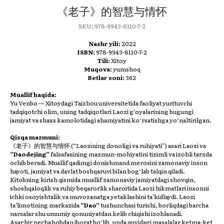
《老子》的智慧与情怀
SKU:
978-9943-8110-7-2
Nashr yili:
2022
ISBN:
978-9943-8110-7-2
Tili:
Xitoy
Muqova:
yumshoq
Betlar soni:
362
Muallif haqida:
Yu Venbo — Xitoydagi Taizhou universitetida faoliyat yurituvchi
tadqiqotchi olim, uning tadqiqotlari Laozi g‘oyalarining bugungi
jamiyat va shaxs kamolotidagi ahamiyatini ko‘rsatishga yo‘naltirilgan.
Qisqa mazmuni:
《老子》的智慧与情怀 (“Laozining donoligi va ruhiyati”) asari Laozi va
“Daodejing”
falsafasining mazmun-mohiyatini tizimli va izohli tarzda
ochib beradi. Muallif qadimgi donishmand merosini zamonaviy inson
hayoti, jamiyat va davlat boshqaruvi bilan bog‘lab talqin qiladi.
Kitobning kirish qismida muallif zamonaviy jamiyatdagi shovqin,
shoshqaloqlik va ruhiy beqarorlik sharoitida Laozi hikmatlari insonni
ichki osoyishtalik va muvozanatga yetaklashini ta’kidlaydi. Laozi
ta’limotining markazida
“Dao”
tushunchasi turishi, borliqdagi barcha
narsalar shu umumiy qonuniyatdan kelib chiqishi izohlanadi.
Asar bir necha bobdan iborat bo‘lib, unda quyidagi masalalar ketma-ket