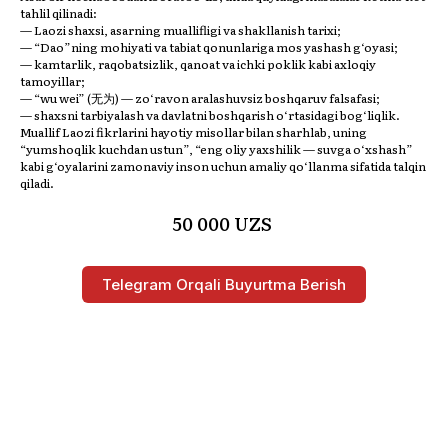
tahlil qilinadi:
— Laozi shaxsi, asarning muallifligi va shakllanish tarixi;
— “Dao”ning mohiyati va tabiat qonunlariga mos yashash g‘oyasi;
— kamtarlik, raqobatsizlik, qanoat va ichki poklik kabi axloqiy
tamoyillar;
— “wu wei” (无为) — zo‘ravon aralashuvsiz boshqaruv falsafasi;
— shaxsni tarbiyalash va davlatni boshqarish o‘rtasidagi bog‘liqlik.
Muallif Laozi fikrlarini hayotiy misollar bilan sharhlab, uning
“yumshoqlik kuchdan ustun”, “eng oliy yaxshilik — suvga o‘xshash”
kabi g‘oyalarini zamonaviy inson uchun amaliy qo‘llanma sifatida talqin
qiladi.
IZDA
50 000
UZS
Telegram Orqali Buyurtma Berish