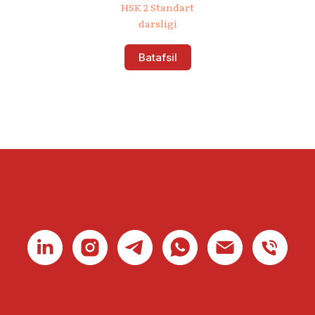
HSK 2 Standart
darsligi
Batafsil